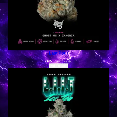
Last Pour
€
125.00
IVA Included
Add to cart