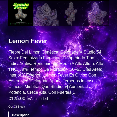
Lemon Fever
Fiebre Del Limón Genética: Gelonade X Studio 54
Sexo: Feminizada Floración: Fotoperiodo Tipo:
Indica/Sativa Rendimiento: Medio A Alto Altura: Alto
THC: 30% Tiempo De Floración: 56–63 Días Área:
Interior Y Exterior Lemon Fever Es Cítrico Con
Esteroides. Gelonade Aporta Terpenos Intensos Y
Cítricos, Mientras Que Studio 54 Aumenta La
Potencia. Crece Alta, Con Fuertes…
€
125.00
IVA Included
Out Of Stock
Description