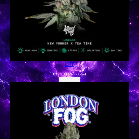
LIIT
€
125.00
IVA Included
Add to cart