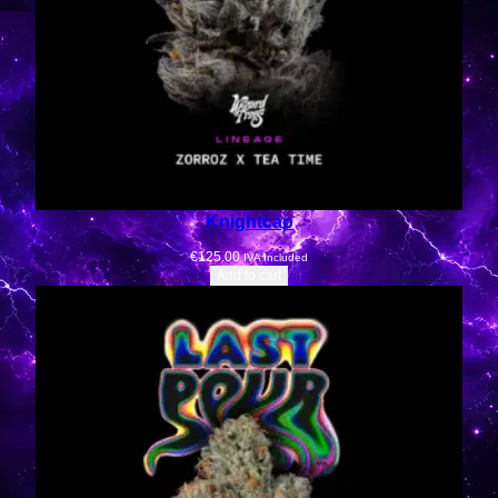
Knightcap
€
125.00
IVA Included
Add to cart