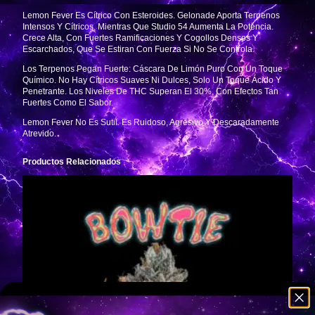
Lemon Fever Es Cítrico Con Esteroides. Gelonade Aporta Terpenos
Intensos Y Cítricos, Mientras Que Studio 54 Aumenta La Potencia.
Crece Alta, Con Fuertes Ramificaciones Y Cogollos Densos Y
Escarchados, Que Se Estiran Con Fuerza Si No Se Controla.
Los Terpenos Pegan Fuerte: Cáscara De Limón Puro Con Un Toque
Químico. No Hay Cítricos Suaves Ni Dulces, Solo Un Toque Ácido Y
Penetrante. Los Niveles De THC Superan El 30%, Con Efectos Tan
Fuertes Como El Sabor.
Lemon Fever No Es Sutil. Es Ruidoso, Agresivo Y Descaradamente
Atrevido.
Productos Relacionados