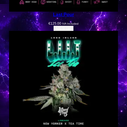
Last Pour
€
125.00
IVA Included
Add to cart