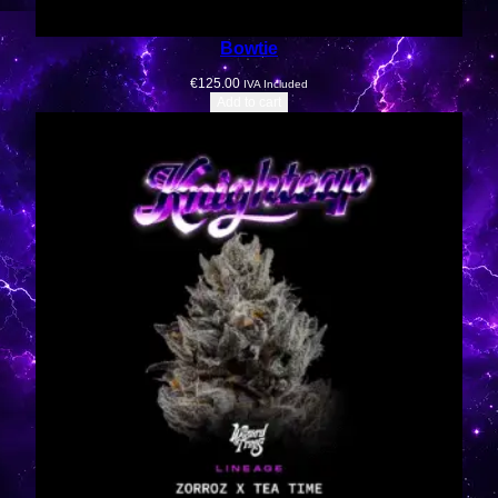
Bowtie
€
125.00
IVA Included
Add to cart