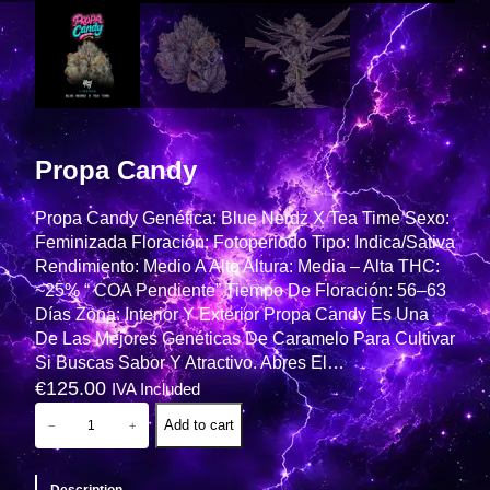
Propa Candy
Propa Candy Genética: Blue Nerdz X Tea Time Sexo:
Feminizada Floración: Fotoperiodo Tipo: Indica/Sativa
Rendimiento: Medio A Alto Altura: Media – Alta THC:
~25% “ COA Pendiente” Tiempo De Floración: 56–63
Días Zona: Interior Y Exterior Propa Candy Es Una
De Las Mejores Genéticas De Caramelo Para Cultivar
Si Buscas Sabor Y Atractivo. Abres El…
€
125.00
IVA Included
P
Add to cart
−
+
R
O
P
A