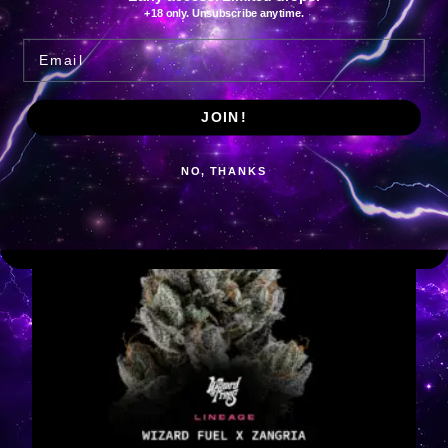
+18 only. Unsubscribe anytime.
Boiler Room
Email
€
125.00
IVA Included
Add to cart
JOIN!
NO, THANKS