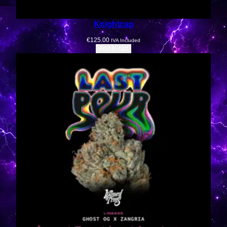
Knightcap
€
125.00
IVA Included
Add to cart